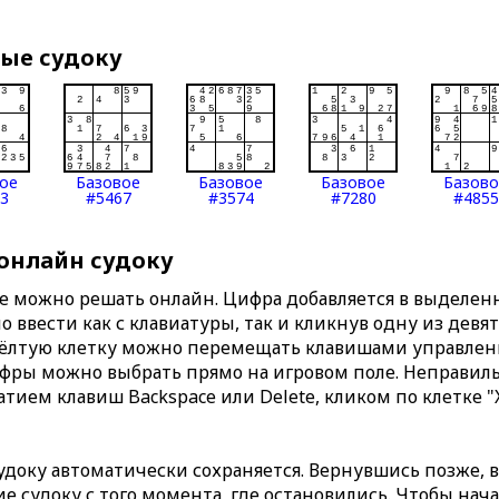
вые судоку
ое
Базовое
Базовое
Базовое
Базов
3
#5467
#3574
#7280
#4855
 онлайн судоку
те можно решать онлайн. Цифра добавляется в выделе
 ввести как с клавиатуры, так и кликнув одну из девя
Жёлтую клетку можно перемещать клавишами управлени
ифры можно выбрать прямо на игровом поле. Неправи
тием клавиш Backspace или Delete, кликом по клетке "
доку автоматически сохраняется. Вернувшись позже, 
 судоку с того момента, где остановились. Чтобы нача