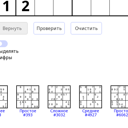
1
2
Вернуть
Проверить
Очистить
ыделять
ифры
нее
Простое
Сложное
Среднее
Прост
3
#393
#3032
#4927
#6062