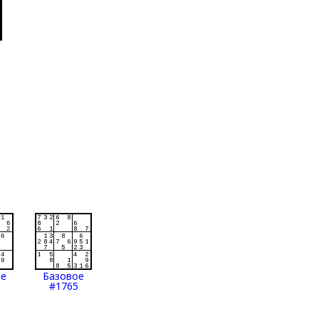
ое
Базовое
#1765