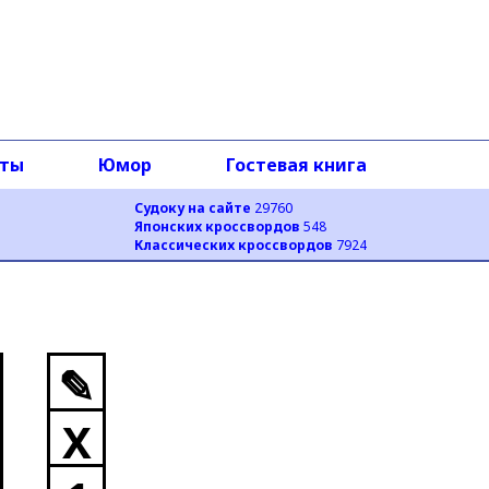
оты
Юмор
Гостевая книга
Судоку на сайте
29760
Японских кроссвордов
548
Классических кроссвордов
7924
✎
X