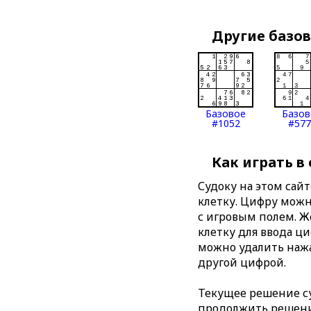
Другие базо
Базовое
Базов
#1052
#577
Как играть в
Судоку на этом сай
клетку. Цифру можно
с игровым полем. 
клетку для ввода ц
можно удалить нажа
другой цифрой.
Текущее решение су
продолжить решение