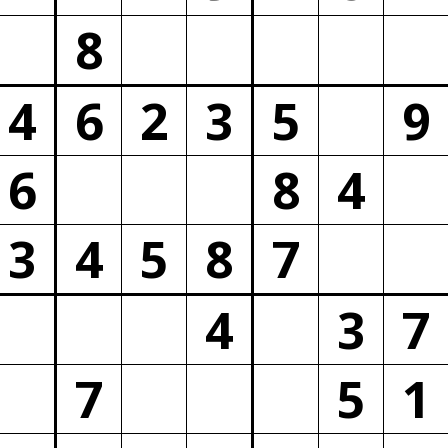
8
4
6
2
3
5
9
6
8
4
3
4
5
8
7
4
3
7
7
5
1