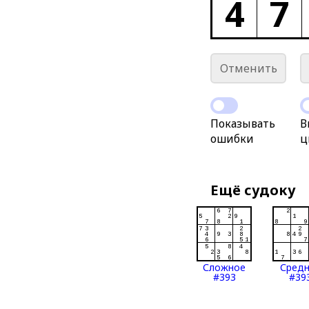
4
7
Отменить
Показывать
В
ошибки
ц
Ещё судоку
Сложное
Сред
#393
#39