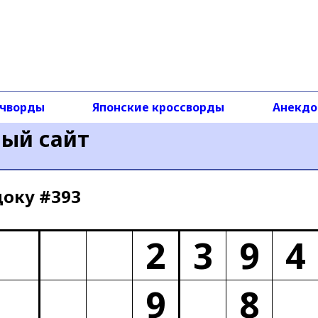
чворды
Японские кроссворды
Анекд
ный сайт
доку #393
2
3
9
4
9
8