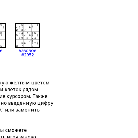
ое
Базовое
#2952
нную жёлтым цветом
ти клеток рядом
я курсором. Также
льно введённую цифру
X" или заменить
вы сможете
ть игру заново,