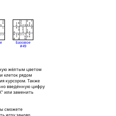
ое
Базовое
#49
нную жёлтым цветом
ти клеток рядом
я курсором. Также
льно введённую цифру
X" или заменить
вы сможете
ть игру заново,