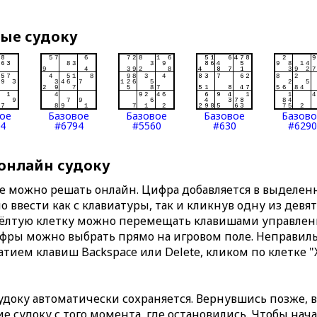
вые судоку
ое
Базовое
Базовое
Базовое
Базов
4
#6794
#5560
#630
#6290
 онлайн судоку
те можно решать онлайн. Цифра добавляется в выделе
 ввести как с клавиатуры, так и кликнув одну из девя
Жёлтую клетку можно перемещать клавишами управлени
ифры можно выбрать прямо на игровом поле. Неправи
тием клавиш Backspace или Delete, кликом по клетке "
доку автоматически сохраняется. Вернувшись позже, 
 судоку с того момента, где остановились. Чтобы нача