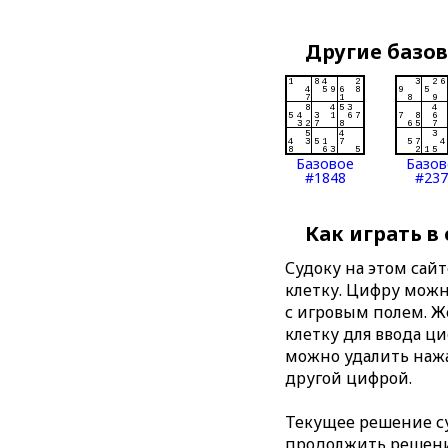
Другие базо
Базовое
Базов
#1848
#237
Как играть в
Судоку на этом сай
клетку. Цифру можно
с игровым полем. 
клетку для ввода ц
можно удалить нажа
другой цифрой.
Текущее решение су
продолжить решение