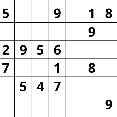
5
9
1
8
9
2
9
5
6
7
1
8
5
4
7
9