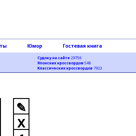
оты
Юмор
Гостевая книга
Судоку на сайте
29756
Японских кроссвордов
548
Классических кроссвордов
7923
✎
X