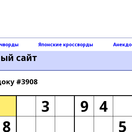
чворды
Японские кроссворды
Анекд
ный сайт
доку #3908
3
9
4
8
5