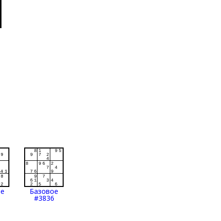
ое
Базовое
#3836