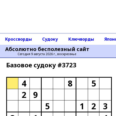
Кроссворды
Судоку
Ключворды
Япон
Абсолютно бесполезный сайт
Сегодня 9 августа 2026 г., воскресенье
Базовое cудоку #3723
4
8
5
2
9
5
1
2
3