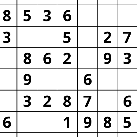
8
5
3
6
3
5
2
7
8
6
2
9
3
9
6
3
2
8
7
6
6
1
9
8
5