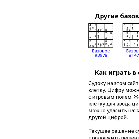
Другие базо
Базовое
Базов
#3978
#147
Как играть в
Судоку на этом сай
клетку. Цифру можно
с игровым полем. 
клетку для ввода ц
можно удалить нажа
другой цифрой.
Текущее решение су
продолжить решение