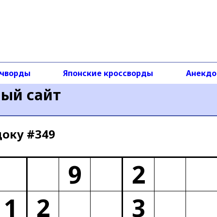
чворды
Японские кроссворды
Анекд
ный сайт
доку #349
9
2
1
2
3