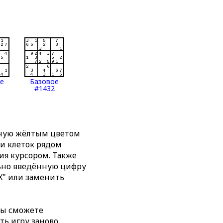
ое
Базовое
#1432
нную жёлтым цветом
ти клеток рядом
я курсором. Также
льно введённую цифру
X" или заменить
вы сможете
ть игру заново,