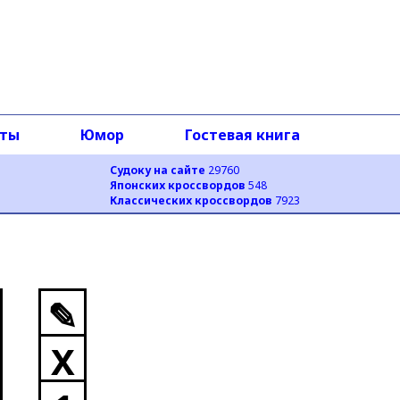
оты
Юмор
Гостевая книга
Судоку на сайте
29760
Японских кроссвордов
548
Классических кроссвордов
7923
✎
X