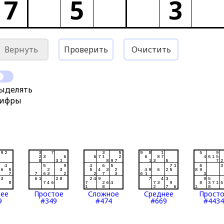
7
5
3
Вернуть
Проверить
Очистить
ыделять
ифры
нее
Простое
Сложное
Среднее
Прост
9
#349
#474
#669
#4434