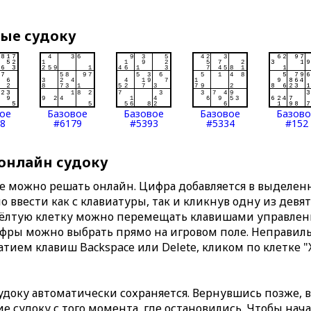
вые судоку
ое
Базовое
Базовое
Базовое
Базов
8
#6179
#5393
#5334
#152
 онлайн судоку
те можно решать онлайн. Цифра добавляется в выделе
 ввести как с клавиатуры, так и кликнув одну из девя
Жёлтую клетку можно перемещать клавишами управлени
ифры можно выбрать прямо на игровом поле. Неправи
тием клавиш Backspace или Delete, кликом по клетке "
доку автоматически сохраняется. Вернувшись позже, 
 судоку с того момента, где остановились. Чтобы нача