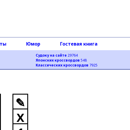
оты
Юмор
Гостевая книга
Судоку на сайте
29764
Японских кроссвордов
548
Классических кроссвордов
7925
✎
X