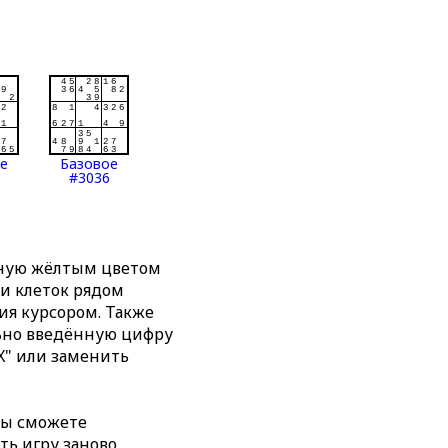
ое
Базовое
#3036
нную жёлтым цветом
ти клеток рядом
я курсором. Также
льно введённую цифру
X" или заменить
вы сможете
ть игру заново,