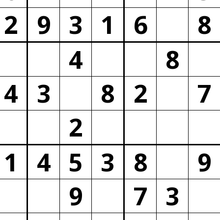
2
9
3
1
6
8
4
8
4
3
8
2
7
2
1
4
5
3
8
9
9
7
3