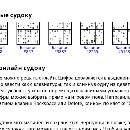
вые судоку
ое
Базовое
Базовое
Базовое
Базов
8
#857
#3887
#2265
#5163
 онлайн судоку
те можно решать онлайн. Цифра добавляется в выделе
 ввести как с клавиатуры, так и кликнув одну из девя
Жёлтую клетку можно перемещать клавишами управлени
ифры можно выбрать прямо на игровом поле. Неправи
тием клавиш Backspace или Delete, кликом по клетке "
доку автоматически сохраняется. Вернувшись позже, 
 судоку с того момента, где остановились. Чтобы нача