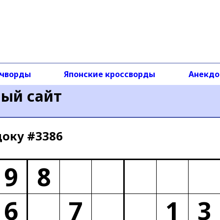
чворды
Японские кроссворды
Анекд
ный сайт
доку #3386
9
8
6
7
1
3