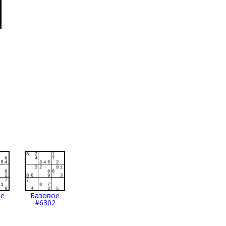
ое
Базовое
#6302