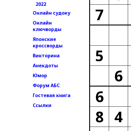
2022
7
Онлайн судоку
Онлайн
ключворды
Японские
кроссворды
5
Викторина
Анекдоты
6
Юмор
Форум АБС
6
Гостевая книга
Ссылки
8
4