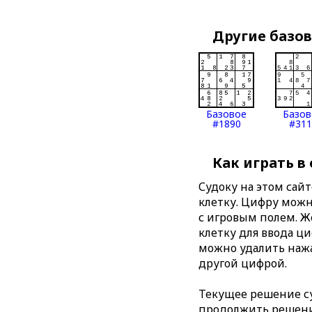
Другие базо
Базовое
Базов
#1890
#311
Как играть в
Судоку на этом сай
клетку. Цифру можно
с игровым полем. 
клетку для ввода ц
можно удалить нажа
другой цифрой.
Текущее решение су
продолжить решение