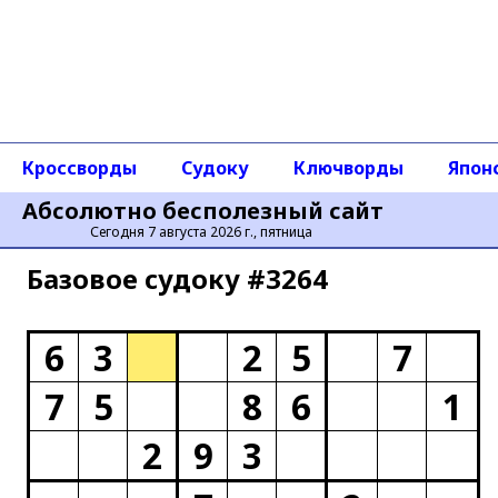
Кроссворды
Судоку
Ключворды
Япон
Абсолютно бесполезный сайт
Сегодня 7 августа 2026 г., пятница
Базовое cудоку #3264
6
3
2
5
7
7
5
8
6
1
2
9
3