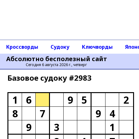
Кроссворды
Судоку
Ключворды
Япон
Абсолютно бесполезный сайт
Сегодня 6 августа 2026 г., четверг
Базовое cудоку #2983
1
6
9
5
2
8
7
9
4
9
3
1