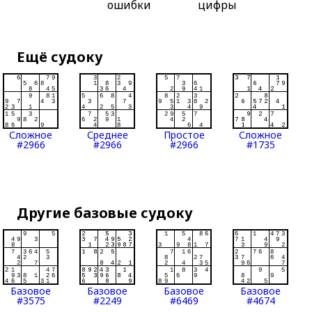
ошибки
цифры
Ещё судоку
Сложное
Среднее
Простое
Сложное
#2966
#2966
#2966
#1735
Другие базовые судоку
Базовое
Базовое
Базовое
Базовое
#3575
#2249
#6469
#4674