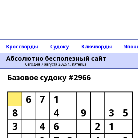
Кроссворды
Судоку
Ключворды
Япон
Абсолютно бесполезный сайт
Сегодня 7 августа 2026 г., пятница
Базовое cудоку #2966
6
7
1
8
4
9
3
5
3
4
6
2
1