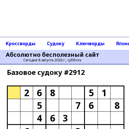
Кроссворды
Судоку
Ключворды
Япон
Абсолютно бесполезный сайт
Сегодня 8 августа 2026 г., суббота
Базовое cудоку #2912
2
6
8
5
1
5
7
6
8
4
6
3