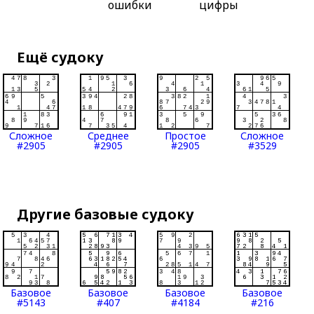
ошибки
цифры
Ещё судоку
Сложное
Среднее
Простое
Сложное
#2905
#2905
#2905
#3529
Другие базовые судоку
Базовое
Базовое
Базовое
Базовое
#5143
#407
#4184
#216