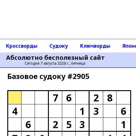
Кроссворды
Судоку
Ключворды
Япон
Абсолютно бесполезный сайт
Сегодня 7 августа 2026 г., пятница
Базовое cудоку #2905
7
6
2
8
4
1
3
6
6
2
5
3
1