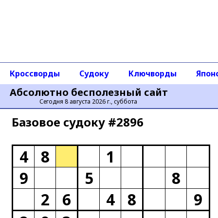
Кроссворды
Судоку
Ключворды
Япон
Абсолютно бесполезный сайт
Сегодня 8 августа 2026 г., суббота
Базовое cудоку #2896
4
8
1
9
5
8
2
6
4
8
9