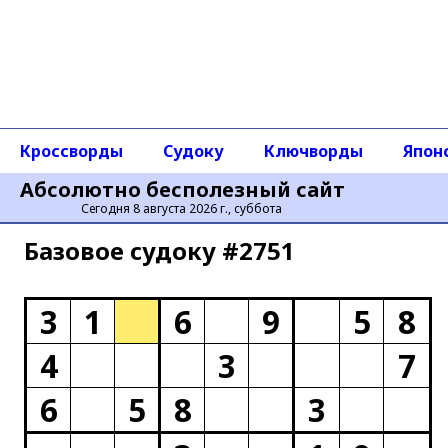
Кроссворды
Судоку
Ключворды
Япон
Абсолютно бесполезный сайт
Сегодня 8 августа 2026 г., суббота
Базовое cудоку #2751
3
1
6
9
5
8
4
3
7
6
5
8
3