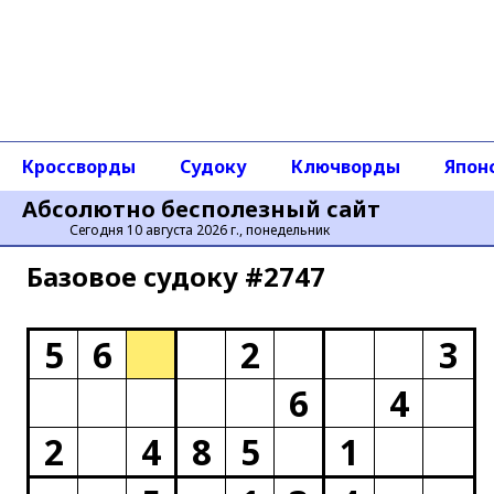
Кроссворды
Судоку
Ключворды
Япон
Абсолютно бесполезный сайт
Сегодня 10 августа 2026 г., понедельник
Базовое cудоку #2747
5
6
2
3
6
4
2
4
8
5
1