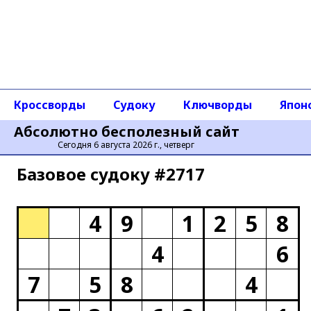
Кроссворды
Судоку
Ключворды
Япон
Абсолютно бесполезный сайт
Сегодня 6 августа 2026 г., четверг
Базовое cудоку #2717
4
9
1
2
5
8
4
6
7
5
8
4