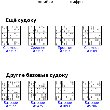
ошибки
цифры
Ещё судоку
Сложное
Среднее
Простое
Сложное
#2717
#2717
#2717
#3189
Другие базовые судоку
Базовое
Базовое
Базовое
Базовое
#2122
#1425
#7093
#5206