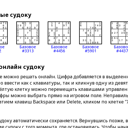
вые судоку
ое
Базовое
Базовое
Базовое
Базов
2
#3313
#4456
#5901
#4437
 онлайн судоку
те можно решать онлайн. Цифра добавляется в выделе
 ввести как с клавиатуры, так и кликнув одну из девя
Жёлтую клетку можно перемещать клавишами управлени
ифры можно выбрать прямо на игровом поле. Неправи
тием клавиш Backspace или Delete, кликом по клетке "
доку автоматически сохраняется. Вернувшись позже, 
 судоку с того момента, где остановились. Чтобы нача