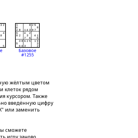
ое
Базовое
#1255
нную жёлтым цветом
ти клеток рядом
я курсором. Также
льно введённую цифру
X" или заменить
вы сможете
ть игру заново,