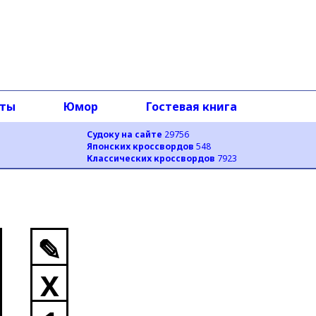
оты
Юмор
Гостевая книга
Судоку на сайте
29756
Японских кроссвордов
548
Классических кроссвордов
7923
✎
X