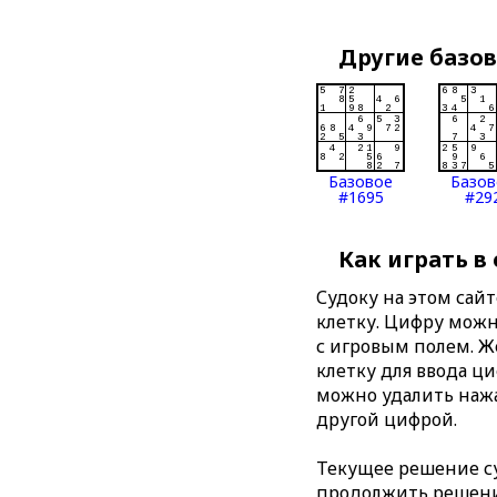
Другие базо
Базовое
Базов
#1695
#29
Как играть в
Судоку на этом сай
клетку. Цифру можно
с игровым полем. 
клетку для ввода ц
можно удалить нажа
другой цифрой.
Текущее решение су
продолжить решение