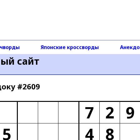
чворды
Японские кроссворды
Анекд
ный сайт
доку #2609
7
2
9
5
4
8