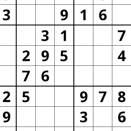
3
9
1
6
3
1
7
2
9
5
4
7
6
2
5
9
7
8
9
3
6