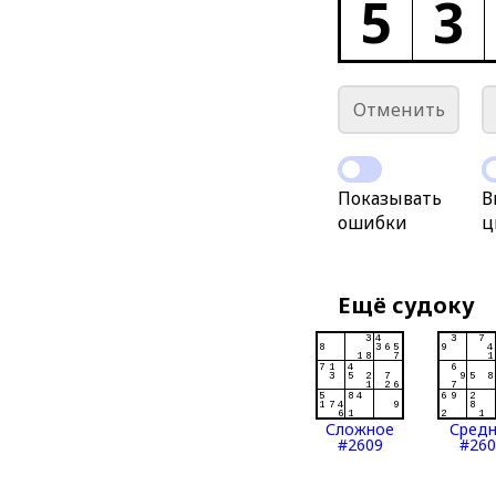
5
3
Отменить
Показывать
В
ошибки
ц
Ещё судоку
Сложное
Сред
#2609
#260