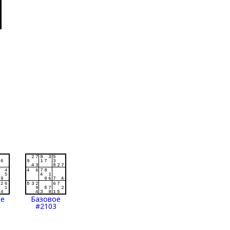
ое
Базовое
#2103