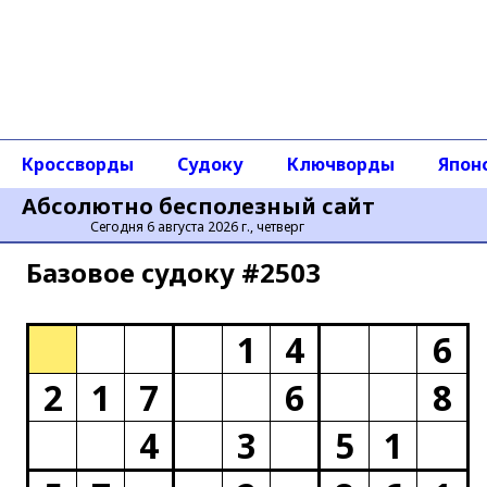
Кроссворды
Судоку
Ключворды
Япон
Абсолютно бесполезный сайт
Сегодня 6 августа 2026 г., четверг
Базовое cудоку #2503
1
4
6
2
1
7
6
8
4
3
5
1