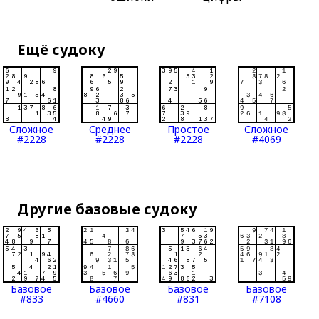
Ещё судоку
Сложное
Среднее
Простое
Сложное
#2228
#2228
#2228
#4069
Другие базовые судоку
Базовое
Базовое
Базовое
Базовое
#833
#4660
#831
#7108