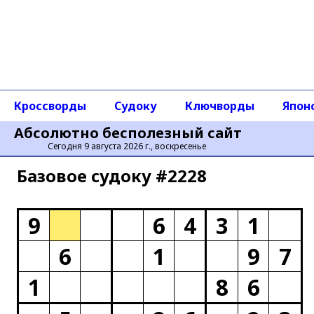
Кроссворды
Судоку
Ключворды
Япон
Абсолютно бесполезный сайт
Сегодня 9 августа 2026 г., воскресенье
Базовое cудоку #2228
9
6
4
3
1
6
1
9
7
1
8
6