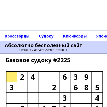
Кроссворды
Судоку
Ключворды
Япон
Абсолютно бесполезный сайт
Сегодня 7 августа 2026 г., пятница
Базовое cудоку #2225
2
4
6
3
9
3
2
6
8
5
3
4