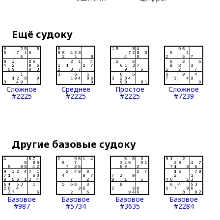
Ещё судоку
Сложное
Среднее
Простое
Сложное
#2225
#2225
#2225
#7239
Другие базовые судоку
Базовое
Базовое
Базовое
Базовое
#987
#5734
#3635
#2284