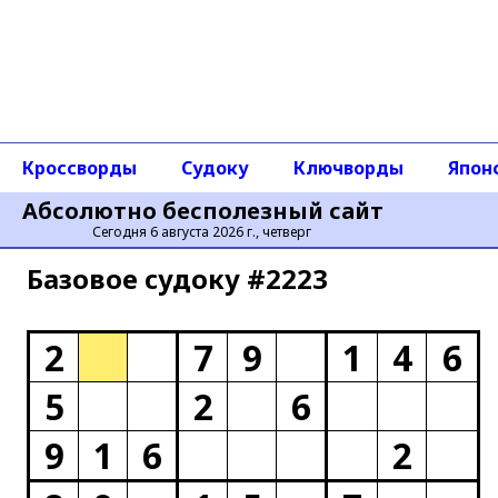
Кроссворды
Судоку
Ключворды
Япон
Абсолютно бесполезный сайт
Сегодня 6 августа 2026 г., четверг
Базовое cудоку #2223
2
7
9
1
4
6
5
2
6
9
1
6
2