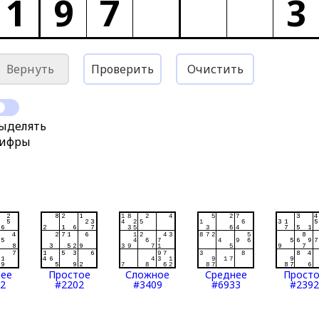
1
9
7
3
Вернуть
Проверить
Очистить
ыделять
ифры
нее
Простое
Сложное
Среднее
Прост
2
#2202
#3409
#6933
#2392