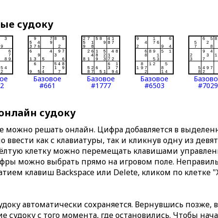
вые судоку
ое
Базовое
Базовое
Базовое
Базов
2
#661
#1777
#6503
#7029
 онлайн судоку
те можно решать онлайн. Цифра добавляется в выделе
 ввести как с клавиатуры, так и кликнув одну из девя
Жёлтую клетку можно перемещать клавишами управлени
ифры можно выбрать прямо на игровом поле. Неправи
тием клавиш Backspace или Delete, кликом по клетке "
доку автоматически сохраняется. Вернувшись позже, 
 судоку с того момента, где остановились. Чтобы нача