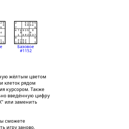
ое
Базовое
#1152
нную жёлтым цветом
ти клеток рядом
я курсором. Также
льно введённую цифру
X" или заменить
вы сможете
ть игру заново,