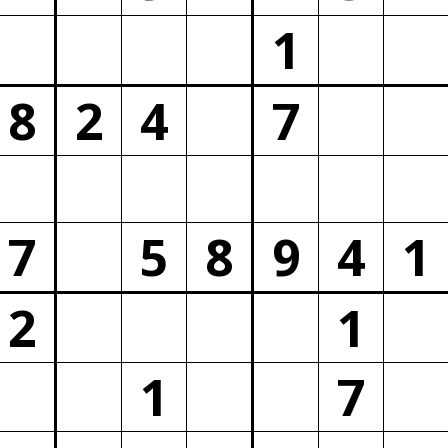
1
8
2
4
7
7
5
8
9
4
1
2
1
1
7