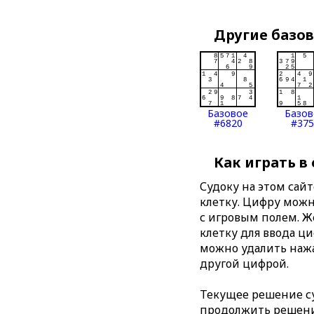
Другие базо
Базовое
Базов
#6820
#375
Как играть в
Судоку на этом сай
клетку. Цифру можно
с игровым полем. 
клетку для ввода ц
можно удалить нажа
другой цифрой.
Текущее решение су
продолжить решение