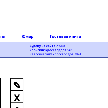
оты
Юмор
Гостевая книга
Судоку на сайте
29760
Японских кроссвордов
548
Классических кроссвордов
7924
✎
X