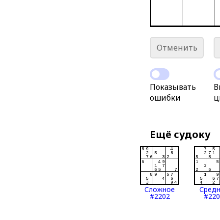
Отменить
Показывать
В
ошибки
ц
Ещё судоку
Сложное
Сред
#2202
#220