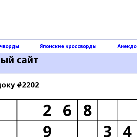
чворды
Японские кроссворды
Анекд
ный сайт
доку #2202
2
6
8
9
3
4