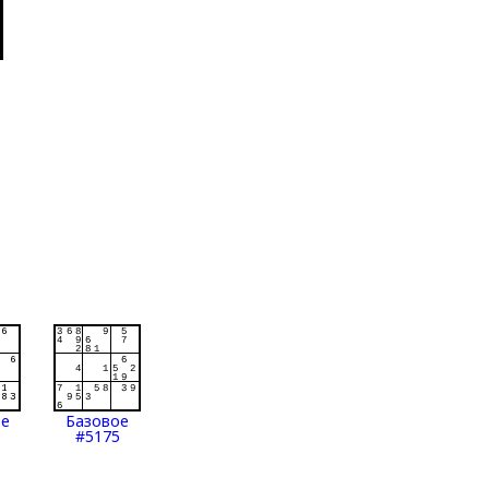
ое
Базовое
#5175