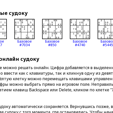
вые судоку
ое
Базовое
Базовое
Базовое
Базов
7
#7034
#850
#4740
#5445
 онлайн судоку
те можно решать онлайн. Цифра добавляется в выделе
 ввести как с клавиатуры, так и кликнув одну из девя
Жёлтую клетку можно перемещать клавишами управлени
ифры можно выбрать прямо на игровом поле. Неправи
тием клавиш Backspace или Delete, кликом по клетке "
доку автоматически сохраняется. Вернувшись позже, 
 судоку с того момента, где остановились. Чтобы нача