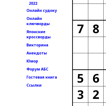
2022
Онлайн судоку
Онлайн
7
8
ключворды
Японские
кроссворды
Викторина
Анекдоты
Юмор
Форум АБС
5
6
Гостевая книга
Ссылки
3
2