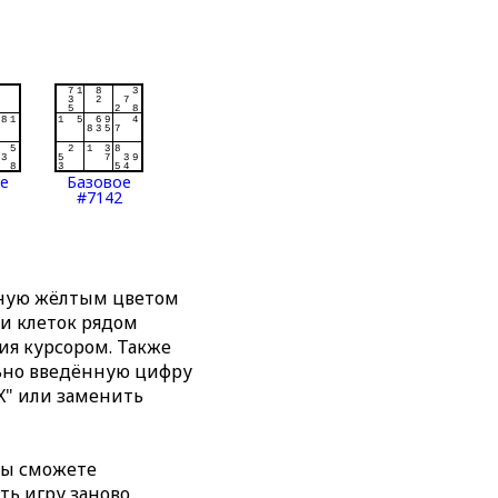
ое
Базовое
#7142
нную жёлтым цветом
ти клеток рядом
я курсором. Также
льно введённую цифру
X" или заменить
вы сможете
ть игру заново,