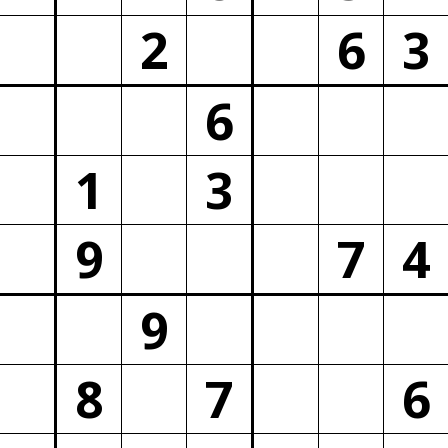
2
6
3
6
1
3
9
7
4
9
8
7
6