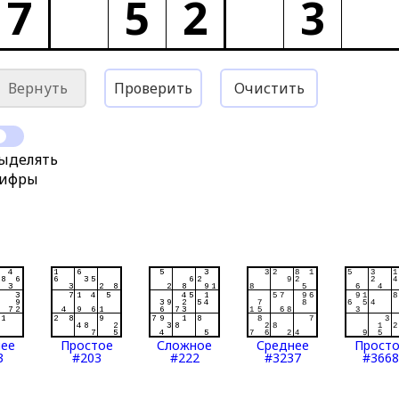
7
5
2
3
Вернуть
Проверить
Очистить
ыделять
ифры
нее
Простое
Сложное
Среднее
Прост
3
#203
#222
#3237
#3668