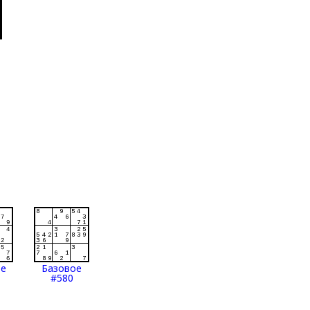
ое
Базовое
#580