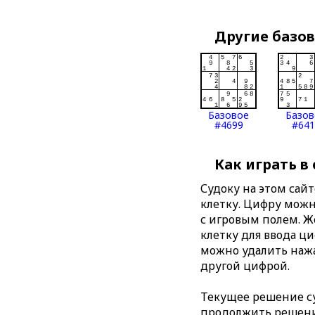
Другие базо
Базовое
Базов
#4699
#641
Как играть в
Судоку на этом сай
клетку. Цифру можно
с игровым полем. 
клетку для ввода ц
можно удалить нажа
другой цифрой.
Текущее решение су
продолжить решение