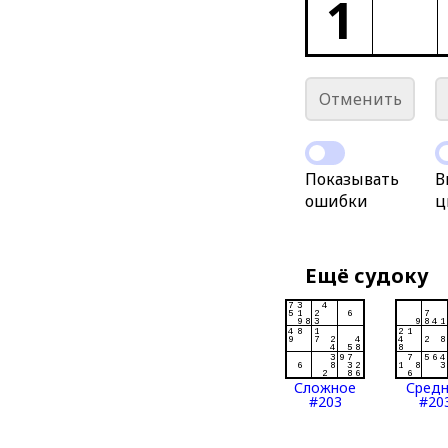
1
Отменить
Показывать
В
ошибки
ц
Ещё судоку
Сложное
Сред
#203
#20