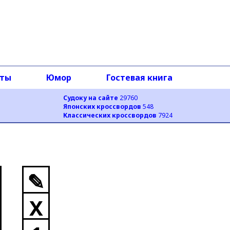
оты
Юмор
Гостевая книга
Судоку на сайте
29760
Японских кроссвордов
548
Классических кроссвордов
7924
✎
X