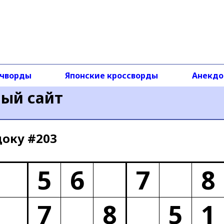
чворды
Японские кроссворды
Анекд
ный сайт
доку #203
5
6
7
8
7
8
5
1