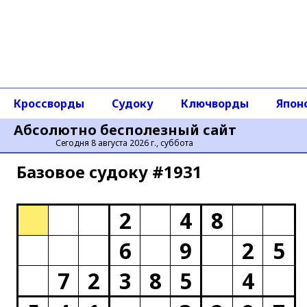
Кроссворды
Судоку
Ключворды
Япон
Абсолютно бесполезный сайт
Сегодня 8 августа 2026 г., суббота
Базовое cудоку #1931
2
4
8
6
9
2
5
7
2
3
8
5
4