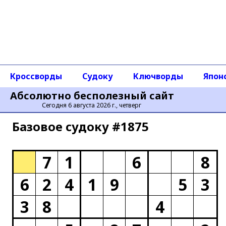
Кроссворды
Судоку
Ключворды
Япон
Абсолютно бесполезный сайт
Сегодня 6 августа 2026 г., четверг
Базовое cудоку #1875
7
1
6
8
6
2
4
1
9
5
3
3
8
4