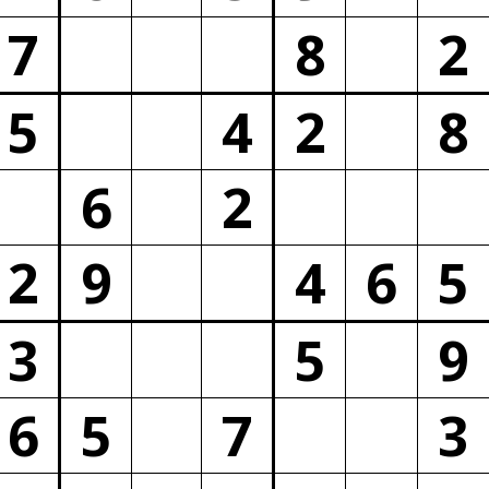
7
8
2
5
4
2
8
6
2
2
9
4
6
5
3
5
9
6
5
7
3