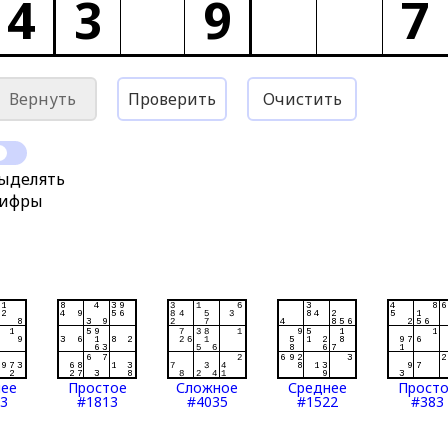
4
3
9
7
Вернуть
Проверить
Очистить
ыделять
ифры
нее
Простое
Сложное
Среднее
Прост
3
#1813
#4035
#1522
#383