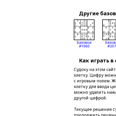
Другие базо
Базовое
Базов
#1660
#207
Как играть в
Судоку на этом сай
клетку. Цифру можно
с игровым полем. 
клетку для ввода ц
можно удалить нажа
другой цифрой.
Текущее решение су
продолжить решение