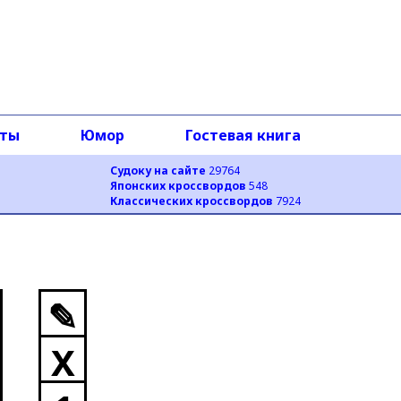
оты
Юмор
Гостевая книга
Судоку на сайте
29764
Японских кроссвордов
548
Классических кроссвордов
7924
✎
X