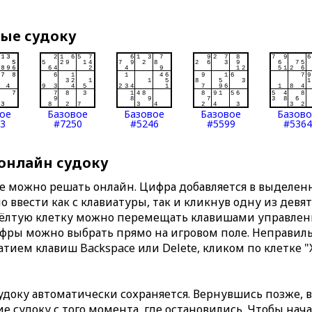
вые судоку
ое
Базовое
Базовое
Базовое
Базов
3
#7250
#5246
#5599
#5364
 онлайн судоку
те можно решать онлайн. Цифра добавляется в выделе
 ввести как с клавиатуры, так и кликнув одну из девя
Жёлтую клетку можно перемещать клавишами управлени
ифры можно выбрать прямо на игровом поле. Неправи
тием клавиш Backspace или Delete, кликом по клетке "
доку автоматически сохраняется. Вернувшись позже, 
 судоку с того момента, где остановились. Чтобы нача