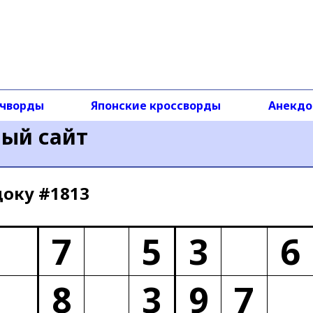
чворды
Японские кроссворды
Анекд
ный сайт
доку #1813
7
5
3
6
8
3
9
7