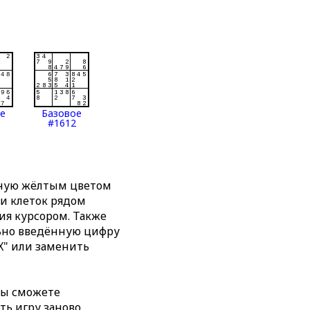
ое
Базовое
#1612
нную жёлтым цветом
ти клеток рядом
я курсором. Также
льно введённую цифру
X" или заменить
вы сможете
ть игру заново,