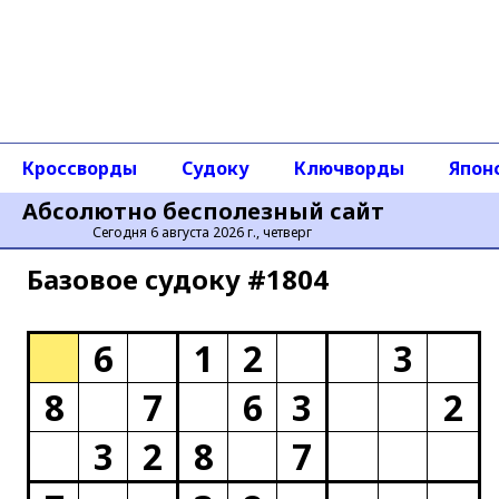
Кроссворды
Судоку
Ключворды
Япон
Абсолютно бесполезный сайт
Сегодня 6 августа 2026 г., четверг
Базовое cудоку #1804
6
1
2
3
8
7
6
3
2
3
2
8
7