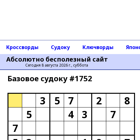
Кроссворды
Судоку
Ключворды
Япон
Абсолютно бесполезный сайт
Сегодня 8 августа 2026 г., суббота
Базовое cудоку #1752
3
5
7
2
8
5
4
3
7
7