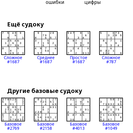
ошибки
цифры
Ещё судоку
Сложное
Среднее
Простое
Сложное
#1687
#1687
#1687
#787
Другие базовые судоку
Базовое
Базовое
Базовое
Базовое
#2769
#2158
#4013
#1049