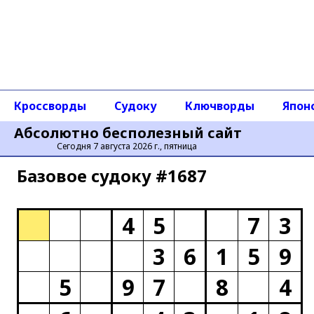
Кроссворды
Судоку
Ключворды
Япон
Абсолютно бесполезный сайт
Сегодня 7 августа 2026 г., пятница
Базовое cудоку #1687
4
5
7
3
3
6
1
5
9
5
9
7
8
4