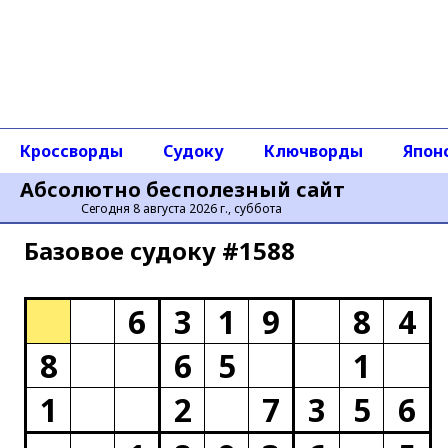
Кроссворды
Судоку
Ключворды
Япон
Абсолютно бесполезный сайт
Сегодня 8 августа 2026 г., суббота
Базовое cудоку #1588
6
3
1
9
8
4
8
6
5
1
1
2
7
3
5
6