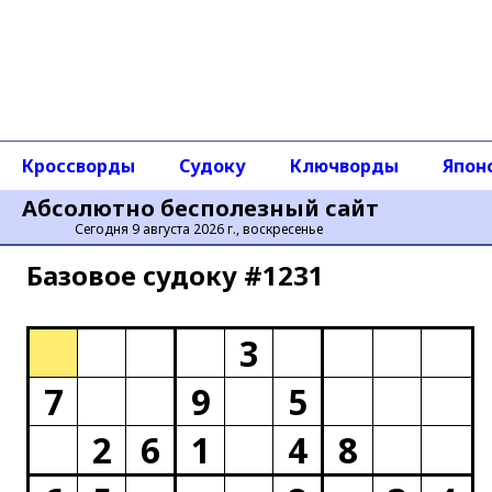
Кроссворды
Судоку
Ключворды
Япон
Абсолютно бесполезный сайт
Сегодня 9 августа 2026 г., воскресенье
Базовое cудоку #1231
3
7
9
5
2
6
1
4
8