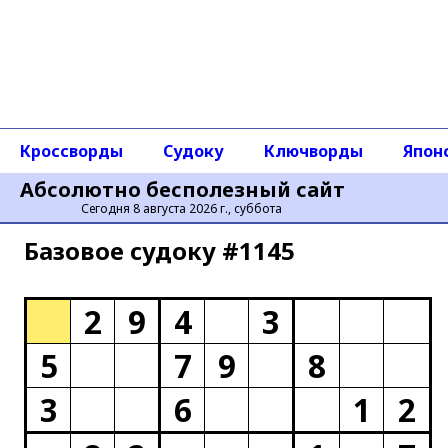
Кроссворды
Судоку
Ключворды
Япон
Абсолютно бесполезный сайт
Сегодня 8 августа 2026 г., суббота
Базовое cудоку #1145
2
9
4
3
5
7
9
8
3
6
1
2