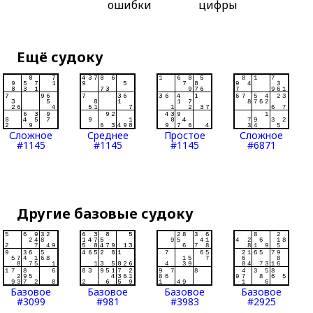
ошибки
цифры
Ещё судоку
Сложное
Среднее
Простое
Сложное
#1145
#1145
#1145
#6871
Другие базовые судоку
Базовое
Базовое
Базовое
Базовое
#3099
#981
#3983
#2925