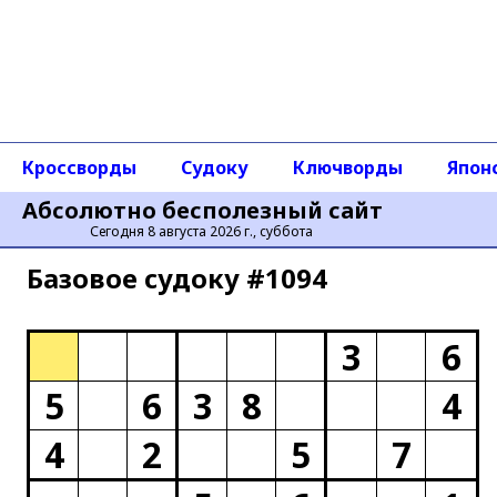
Кроссворды
Судоку
Ключворды
Япон
Абсолютно бесполезный сайт
Сегодня 8 августа 2026 г., суббота
Базовое cудоку #1094
3
6
5
6
3
8
4
4
2
5
7