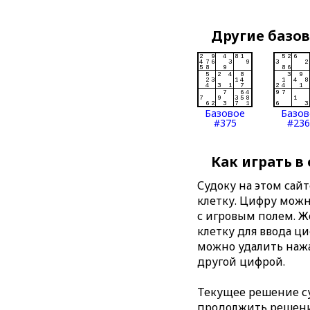
Другие базо
Базовое
Базов
#375
#236
Как играть в
Судоку на этом сай
клетку. Цифру можно
с игровым полем. 
клетку для ввода ц
можно удалить нажа
другой цифрой.
Текущее решение су
продолжить решение