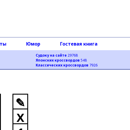
оты
Юмор
Гостевая книга
Судоку на сайте
29768
Японских кроссвордов
548
Классических кроссвордов
7926
✎
X