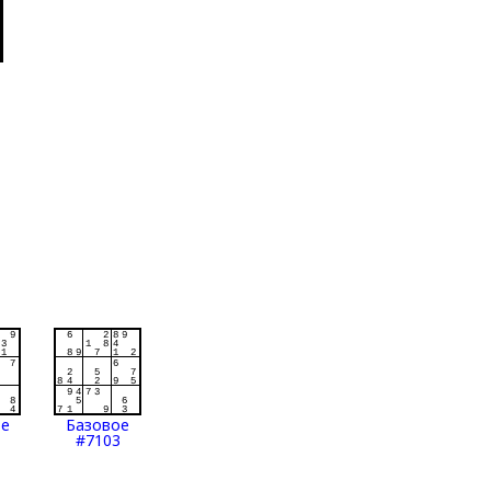
ое
Базовое
#7103