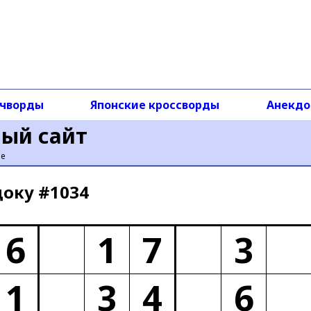
чворды
Японские кроссворды
Анекд
ный сайт
ье
доку #1034
6
1
7
3
1
3
4
6