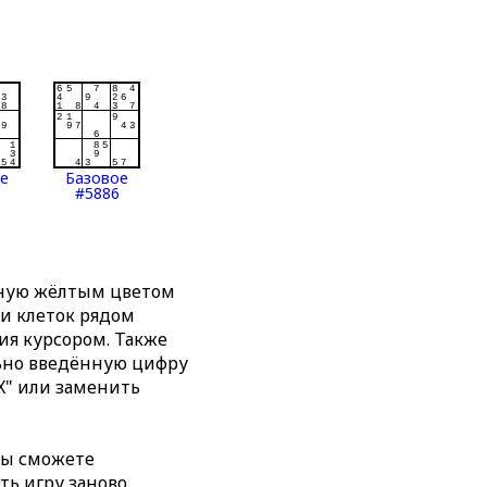
ое
Базовое
#5886
нную жёлтым цветом
ти клеток рядом
я курсором. Также
льно введённую цифру
X" или заменить
вы сможете
ть игру заново,