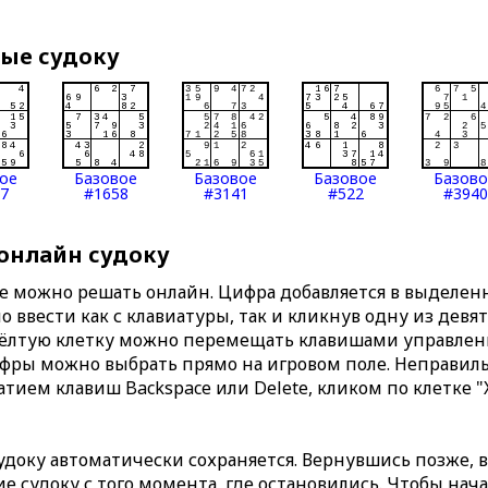
вые судоку
ое
Базовое
Базовое
Базовое
Базов
7
#1658
#3141
#522
#3940
 онлайн судоку
те можно решать онлайн. Цифра добавляется в выделе
 ввести как с клавиатуры, так и кликнув одну из девя
Жёлтую клетку можно перемещать клавишами управлени
ифры можно выбрать прямо на игровом поле. Неправи
тием клавиш Backspace или Delete, кликом по клетке "
доку автоматически сохраняется. Вернувшись позже, 
 судоку с того момента, где остановились. Чтобы нача