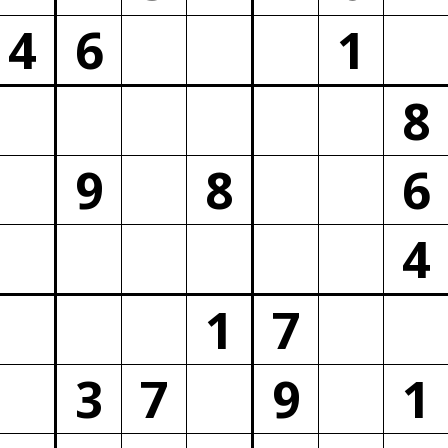
4
6
1
8
9
8
6
4
1
7
3
7
9
1