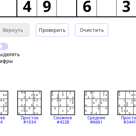
4
9
6
3
Вернуть
Проверить
Очистить
ыделять
ифры
нее
Простое
Сложное
Среднее
Прост
4
#1034
#4228
#6661
#3441