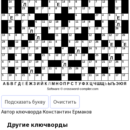
14
2
7
6
4
1
14
5
8
9
7
12
5
Л
Е
10
23
12
7
4
8
24
5
12
5
7
12
15
1
25
26
5
7
6
27
4
8
1
8
Е
Е
20
7
6
11
12
18
6
11
14
8
8
2
Л
26
28
2
7
5
12
22
7
14
5
12
5
26
Л
13
5
8
5
2
11
12
12
26
12
17
26
Л
29
12
21
17
14
11
4
8
23
6
17
26
1
1
Е
Е
15
12
17
16
7
10
16
4
2
24
5
12
5
7
14
Л
17
6
22
21
5
12
17
14
5
10
25
2
8
Л
4
8
11
15
17
19
5
2
12
17
8
21
17
26
5
Л
26
14
2
12
11
6
5
25
26
5
5
4
13
Л
5
10
5
21
5
14
8
30
15
11
14
26
8
17
12
А
Б
В
Г
Д
Е
Ё
Ж
З
И
Й
К
Л
М
Н
О
П
Р
С
Т
У
Ф
Х
Ц
Ч
Ш
Щ
Ь
Ы
Ъ
Э
Ю
Я
Software ©
crossword-compiler.com
Подсказать букву
Очистить
Автор ключворда Константин Ермаков
Другие ключворды