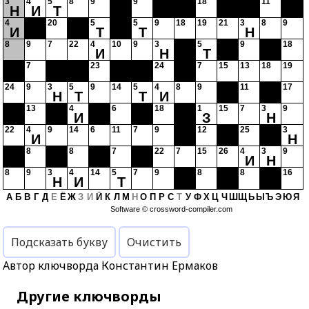
3
4
5
8
9
9
18
11
Н
И
Т
4
20
5
5
9
18
19
21
3
8
9
И
Т
Т
Н
8
9
7
22
4
10
9
3
5
9
18
И
Н
Т
7
23
24
7
15
13
18
19
24
9
3
5
9
14
5
4
8
9
11
17
Н
Т
Т
И
13
4
6
18
1
15
7
3
9
И
З
Н
22
4
9
14
6
11
7
9
12
25
3
И
Н
8
8
7
22
7
15
26
4
3
9
И
Н
8
9
3
4
14
5
7
9
8
8
16
Н
И
Т
А
Б
В
Г
Д
Е
Ё
Ж
З
И
Й
К
Л
М
Н
О
П
Р
С
Т
У
Ф
Х
Ц
Ч
Ш
Щ
Ь
Ы
Ъ
Э
Ю
Я
Software ©
crossword-compiler.com
Подсказать букву
Очистить
Автор ключворда Константин Ермаков
Другие ключворды