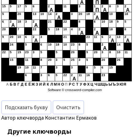
А
П
15
5
17
5
6
2
11
3
1
2
8
3
2
А
П
А
А
5
20
13
10
14
2
3
20
18
2
10
18
А
А
6
2
18
3
2
21
22
8
6
10
18
9
5
А
А
20
7
22
5
18
10
4
2
2
18
8
А
А
9
20
10
6
2
3
21
23
11
6
2
13
2
А
А
А
24
5
6
10
18
10
23
8
5
2
14
А
22
5
19
23
3
5
5
20
9
20
3
8
10
11
15
11
8
20
3
5
25
3
5
20
26
19
10
11
7
3
3
8
5
6
15
6
3
6
5
22
2
11
16
23
А
А
Б
В
Г
Д
Е
Ё
Ж
З
И
Й
К
Л
М
Н
О
П
Р
С
Т
У
Ф
Х
Ц
Ч
Ш
Щ
Ь
Ы
Ъ
Э
Ю
Я
Software ©
crossword-compiler.com
Подсказать букву
Очистить
Автор ключворда Константин Ермаков
Другие ключворды