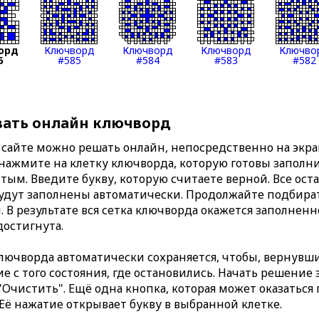
орд
Ключворд
Ключворд
Ключворд
Ключво
6
#585
#584
#583
#582
вать онлайн ключворд
сайте можно решать онлайн, непосредственно на экран
 нажмите на клетку ключворда, которую готовы заполни
тым. Введите букву, которую считаете верной. Все ост
удут заполнены автоматически. Продолжайте подбират
. В результате вся сетка ключворда окажется заполнен
достигнута.
ючворда автоматически сохраняется, чтобы, вернувши
 с того состояния, где остановились. Начать решение
Очистить". Ещё одна кнопка, которая может оказаться
 Её нажатие открывает букву в выбранной клетке.