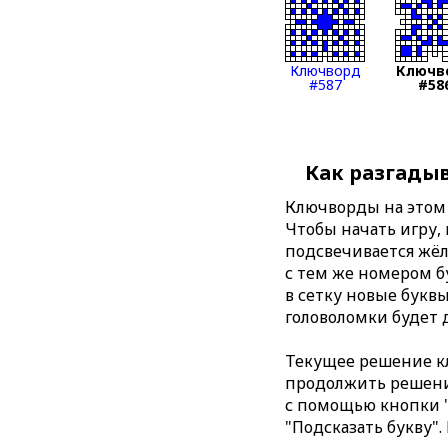
Ключворд
Ключв
#587
#58
Как разгады
Ключворды на этом 
Чтобы начать игру,
подсвечивается жёл
с тем же номером б
в сетку новые буквы
головоломки будет 
Текущее решение кл
продолжить решение
с помощью кнопки "
"Подсказать букву".