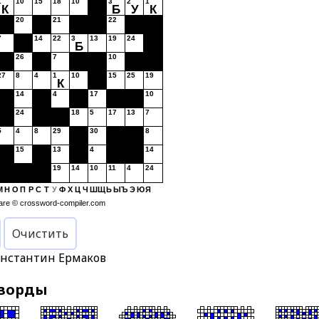
1
10
15
18
10
3
2
1
К
Б
У
К
20
21
22
7
14
22
3
13
19
24
Б
26
7
10
27
8
4
1
10
15
25
19
К
14
4
17
10
24
18
5
17
13
7
5
4
8
29
30
8
15
13
4
14
19
14
10
11
4
24
М
Н
О
П
Р
С
Т
У
Ф
Х
Ц
Ч
Ш
Щ
Ь
Ы
Ъ
Э
Ю
Я
are ©
crossword-compiler.com
Очистить
онстантин Ермаков
чворды