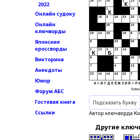
16
17
10
1
13
2022
К
1
19
К
Онлайн судоку
16
4
10
23
10
Онлайн
25
15
ключворды
19
13
15
19
8
Японские
8
23
28
кроссворды
1
13
3
13
14
К
Б
8
11
26
Викторина
7
4
13
Анекдоты
23
10
14
24
22
7
Юмор
А
Б
В
Г
Д
Е
Ё
Ж
З
И
Й
К
Л
Softw
Форум АБС
Гостевая книга
Подсказать букву
Ссылки
Автор ключворда К
Другие клю