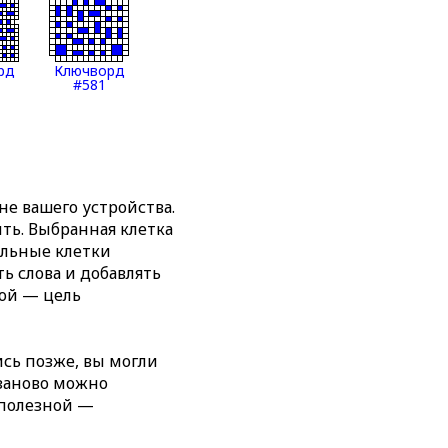
рд
Ключворд
#581
е вашего устройства.
ть. Выбранная клетка
альные клетки
ь слова и добавлять
ной — цель
сь позже, вы могли
 заново можно
 полезной —