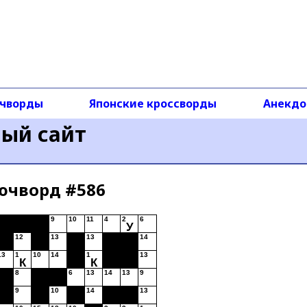
чворды
Японские кроссворды
Анекд
ный сайт
ючворд #586
9
10
11
4
2
6
У
12
13
13
14
13
1
10
14
1
13
К
К
8
6
13
14
13
9
9
10
14
13