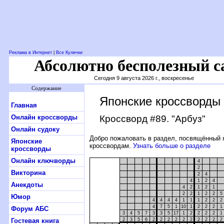
Реклама в Интернет
|
Все Кулички
Абсолютно бесполезный с
Сегодня 9 августа 2026 г., воскресенье
Содержание
Японские кроссворды
Главная
Онлайн кроссворды
Кроссворд #89
. "Арбуз"
Онлайн судоку
Добро пожаловать в раздел, посвящённый 
Японские
кроссвордам.
Узнать больше о разделе
кроссворды
Онлайн ключворды
4
2
Викторина
2
4
4
1
2
4
Анекдоты
4
2
1
2
1
2
2
1
2
2
5
Юмор
4
4
4
4
1
1
1
2
2
2
4
7
5
1
10
1
2
2
2
1
Форум АБС
3
4
5
7
3
3
5
17
1
2
2
2
2
1
Гостевая книга
2
3
5
6
2
2
2
2
2
2
2
2
2
2