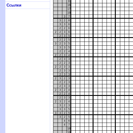
11
Ссылки
16
17
19
3
7
3
2
8
3
3
6
2
2
6
2
2
3
6
2
3
5
2
2
5
3
2
3
5
3
3
5
2
2
4
2
2
3
4
2
3
3
2
2
3
2
2
3
3
2
3
3
2
3
3
2
3
2
3
2
2
3
2
3
3
2
3
2
4
2
2
4
2
3
3
2
3
2
4
3
2
3
3
3
5
3
3
2
5
3
2
5
4
6
4
7
18
16