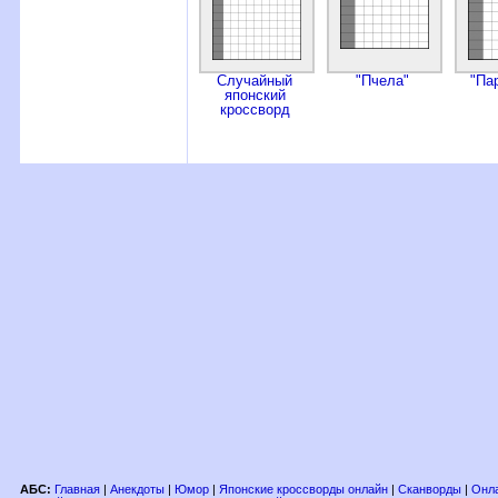
Случайный
"Пчела"
"Па
японский
кроссворд
АБС:
Главная
|
Анекдоты
|
Юмор
|
Японские кроссворды онлайн
|
Сканворды
|
Онла