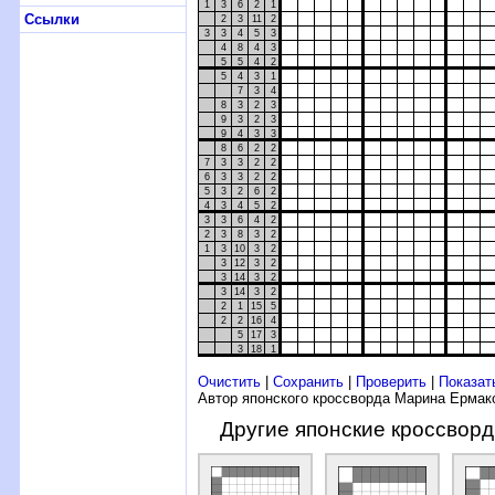
1
3
6
2
1
Ссылки
2
3
11
2
3
3
4
5
3
4
8
4
3
5
5
4
2
5
4
3
1
7
3
4
8
3
2
3
9
3
2
3
9
4
3
3
8
6
2
2
7
3
3
2
2
6
3
3
2
2
5
3
2
6
2
4
3
4
5
2
3
3
6
4
2
2
3
8
3
2
1
3
10
3
2
3
12
3
2
3
14
3
2
3
14
3
2
2
1
15
5
2
2
16
4
5
17
3
3
18
1
Очистить
|
Сохранить
|
Проверить
|
Показат
Автор японского кроссворда Марина Ермак
Другие японские кроссвор