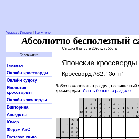
Реклама в Интернет
|
Все Кулички
Абсолютно бесполезный с
Сегодня 8 августа 2026 г., суббота
Содержание
Японские кроссворды
Главная
Онлайн кроссворды
Кроссворд #82
. "Зонт"
Онлайн судоку
Добро пожаловать в раздел, посвящённый 
Японские
кроссвордам.
Узнать больше о разделе
кроссворды
Онлайн ключворды
1
1
1
1
1
1
1
3
3
3
3
3
3
3
1
1
1
Викторина
3
4
14
12
10
7
6
4
2
4
5
1
2
18
16
3
3
3
3
3
3
3
3
3
9
4
Анекдоты
3
5
2
2
3
3
1
7
8
9
10
11
12
15
11
Юмор
2
4
10
3
3
5
Форум АБС
3
2
3
2
Гостевая книга
3
2
2