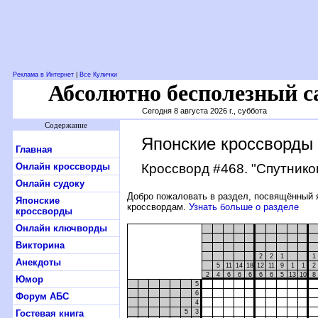
Реклама в Интернет
|
Все Кулички
Абсолютно бесполезный с
Сегодня 8 августа 2026 г., суббота
Содержание
Японские кроссворды
Главная
Онлайн кроссворды
Кроссворд #468
. "Спутник
Онлайн судоку
Добро пожаловать в раздел, посвящённый 
Японские
кроссвордам.
Узнать больше о разделе
кроссворды
Онлайн ключворды
Викторина
2
2
1
1
Анекдоты
5
11
14
18
12
11
9
1
1
2
2
4
6
6
6
6
6
5
13
10
8
Юмор
5
6
Форум АБС
4
Гостевая книга
5
3