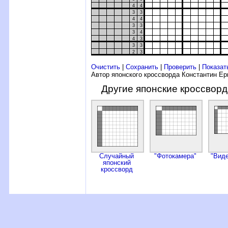
4
4
3
3
4
4
3
3
3
4
4
3
3
3
2
3
Очистить
|
Сохранить
|
Проверить
|
Показат
Автор японского кроссворда Константин Е
Другие японские кроссвор
Случайный
"Фотокамера"
"Вид
японский
кроссворд