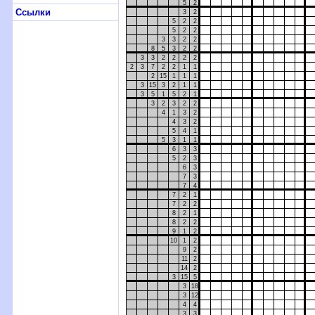
5
2
Ссылки
3
2
5
2
2
5
2
2
3
3
2
2
8
5
3
2
2
3
3
2
2
2
2
2
3
7
2
2
1
1
2
15
1
1
1
3
15
3
2
1
1
3
5
1
5
2
1
3
2
3
2
2
4
1
3
2
4
3
2
5
4
1
5
3
1
1
6
3
3
5
2
3
6
3
7
3
7
4
7
2
1
7
2
2
8
2
1
8
2
2
9
1
2
10
1
2
9
2
11
2
14
2
3
15
5
3
18
3
12
4
4
3
3