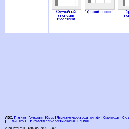
Случайный
"Урожай: горох"
"У
японский
по
кроссворд
АБС:
Главная
|
Анекдоты
|
Юмор
|
Японские кроссворды онлайн
|
Сканворды
|
Онла
|
Онлайн игры
|
Психологические тесты онлайн
|
Ссылки
© Константин Ермаков, 2000—2026