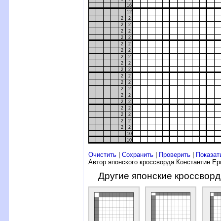
16
12
2
2
2
2
2
2
2
2
2
2
2
2
2
2
2
2
2
2
2
2
2
2
2
2
2
2
2
2
2
2
2
2
2
2
2
2
10
10
Очистить
|
Сохранить
|
Проверить
|
Показат
Автор японского кроссворда Константин Е
Другие японские кроссвор