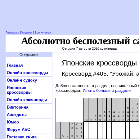
Реклама в Интернет
|
Все Кулички
Абсолютно бесполезный с
Сегодня 7 августа 2026 г., пятница
Содержание
Японские кроссворды
Главная
Онлайн кроссворды
Кроссворд #405
. "Урожай: 
Онлайн судоку
Добро пожаловать в раздел, посвящённый 
Японские
кроссвордам.
Узнать больше о разделе
кроссворды
Онлайн ключворды
3
Викторина
5
3
7
6
5
4
3
8
4
4
3
Анекдоты
5
9
5
4
4
4
3
5
8
3
13
18
6
5
3
3
3
3
3
2
2
3
Юмор
2
2
1
3
4
4
Форум АБС
1
7
7
Гостевая книга
5
2
3
3
1