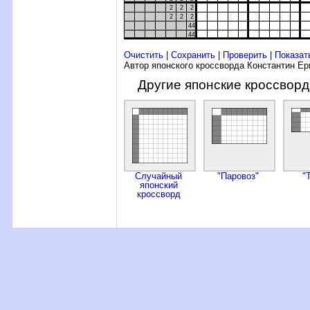
2
2
2
2
2
2
44
44
Очистить
|
Сохранить
|
Проверить
|
Показат
Автор японского кроссворда Константин Е
Другие японские кроссвор
Случайный
"Паровоз"
"
японский
кроссворд