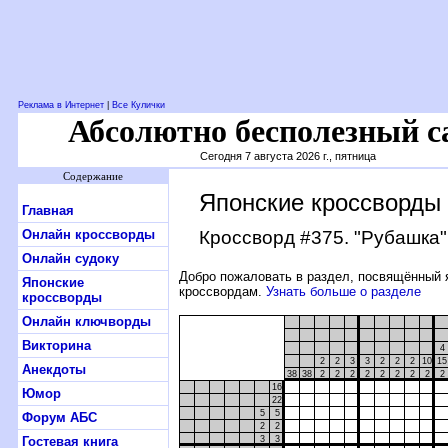
Реклама в Интернет
|
Все Кулички
Абсолютно бесполезный с
Сегодня 7 августа 2026 г., пятница
Содержание
Японские кроссворды
Главная
Онлайн кроссворды
Кроссворд #375
. "Рубашка"
Онлайн судоку
Добро пожаловать в раздел, посвящённый 
Японские
кроссвордам.
Узнать больше о разделе
кроссворды
Онлайн ключворды
Викторина
4
2
2
3
3
2
2
2
10
15
Анекдоты
38
38
2
2
2
2
2
2
2
2
2
16
Юмор
22
5
5
Форум АБС
2
2
Гостевая книга
3
3