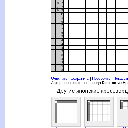
8
7
7
7
6
5
11
10
9
7
7
5
5
4
4
3
3
3
3
3
3
3
Очистить
|
Сохранить
|
Проверить
|
Показат
Автор японского кроссворда Константин Е
Другие японские кроссвор