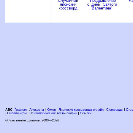
Случайный
"Поздравление
"А
японский
с днём Святого
кроссворд
Валентина"
АБС:
Главная
|
Анекдоты
|
Юмор
|
Японские кроссворды онлайн
|
Сканворды
|
Онла
|
Онлайн игры
|
Психологические тесты онлайн
|
Ссылки
© Константин Ермаков, 2000—2026