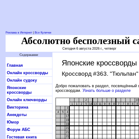
Реклама в Интернет
|
Все Кулички
Абсолютно бесполезный с
Сегодня 6 августа 2026 г., четверг
Содержание
Японские кроссворды
Главная
Онлайн кроссворды
Кроссворд #363
. "Тюльпан"
Онлайн судоку
Добро пожаловать в раздел, посвящённый 
Японские
кроссвордам.
Узнать больше о разделе
кроссворды
Онлайн ключворды
2
10
1
1
2
5
14
13
11
9
8
8
7
7
8
8
8
Викторина
3
4
5
4
Анекдоты
17
19
Юмор
19
21
Форум АБС
21
Гостевая книга
21