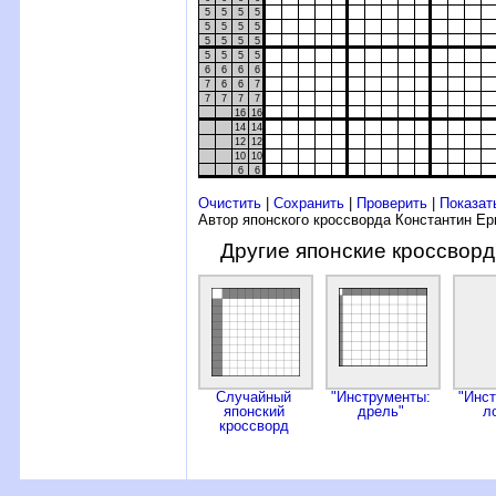
5
5
5
5
5
5
5
5
5
5
5
5
5
5
5
5
6
6
6
6
7
6
6
7
7
7
7
7
16
16
14
14
12
12
10
10
6
6
Очистить
|
Сохранить
|
Проверить
|
Показат
Автор японского кроссворда Константин Е
Другие японские кроссвор
Случайный
"Инструменты:
"Инс
японский
дрель"
л
кроссворд