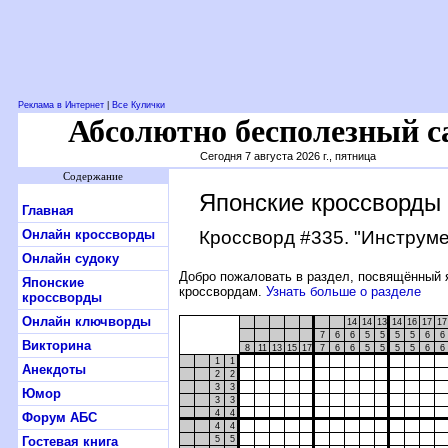
Реклама в Интернет
|
Все Кулички
Абсолютно бесполезный с
Сегодня 7 августа 2026 г., пятница
Содержание
Японские кроссворды
Главная
Онлайн кроссворды
Кроссворд #335
. "Инструм
Онлайн судоку
Добро пожаловать в раздел, посвящённый 
Японские
кроссвордам.
Узнать больше о разделе
кроссворды
Онлайн ключворды
14
14
13
14
16
17
17
7
6
6
5
5
5
5
6
6
Викторина
8
11
13
15
17
7
6
6
5
5
5
5
6
6
1
1
Анекдоты
2
2
3
3
Юмор
3
3
4
4
Форум АБС
4
4
Гостевая книга
5
5