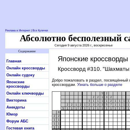
Реклама в Интернет
|
Все Кулички
Абсолютно бесполезный с
Сегодня 9 августа 2026 г., воскресенье
Содержание
Японские кроссворды
Главная
Онлайн кроссворды
Кроссворд #310
. "Шахматы
Онлайн судоку
Добро пожаловать в раздел, посвящённый 
Японские
кроссвордам.
Узнать больше о разделе
кроссворды
Онлайн ключворды
5
2
2
2
1
3
2
Викторина
3
1
1
1
1
2
1
1
1
1
2
2
1
2
1
2
3
3
3
5
7
1
1
1
1
Анекдоты
5
1
1
1
1
1
1
1
1
1
1
1
1
1
1
1
6
Юмор
2
2
1
1
Форум АБС
1
1
Гостевая книга
1
1