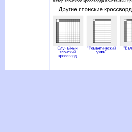
Автор японского кроссворда Константин Е
Другие японские кроссвор
Случайный
"Романти­чес­кий
"Вал
японский
ужин"
кроссворд