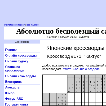
Реклама в Интернет
|
Все Кулички
Абсолютно бесполезный с
Сегодня 8 августа 2026 г., суббота
Содержание
Японские кроссворды
Главная
Онлайн кроссворды
Кроссворд #171
. "Кактус"
Онлайн судоку
Добро пожаловать в раздел, посвящённый 
Японские
кроссвордам.
Узнать больше о разделе
кроссворды
Онлайн ключворды
3
1
1
1
3
1
Викторина
1
2
1
2
1
3
3
2
1
1
3
1
2
1
13
4
2
2
2
Анекдоты
2
5
3
2
1
2
4
5
4
2
1
19
1
1
1
1
1
1
1
7
10
8
Юмор
8
8
1
4
1
Форум АБС
6
1
Гостевая книга
3
8
1