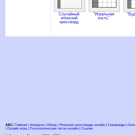
Случайный
"Игральная
"Бу
японский
кость"
кроссворд
АБС:
Главная
|
Анекдоты
|
Юмор
|
Японские кроссворды онлайн
|
Сканворды
|
Онла
|
Онлайн игры
|
Психологические тесты онлайн
|
Ссылки