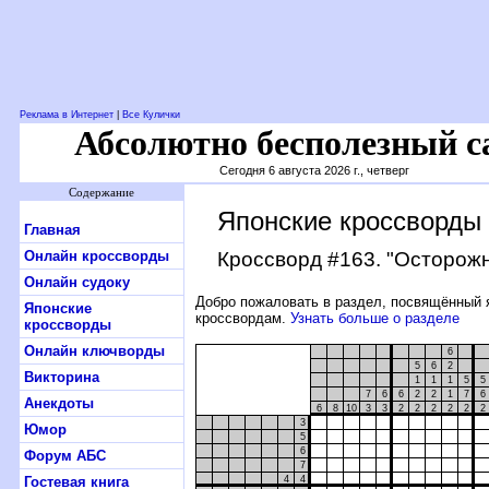
Реклама в Интернет
|
Все Кулички
Абсолютно бесполезный с
Сегодня 6 августа 2026 г., четверг
Содержание
Японские кроссворды
Главная
Онлайн кроссворды
Кроссворд #163
. "Осторожн
Онлайн судоку
Добро пожаловать в раздел, посвящённый 
Японские
кроссвордам.
Узнать больше о разделе
кроссворды
Онлайн ключворды
6
5
6
2
Викторина
1
1
1
5
5
7
6
6
2
2
1
7
6
Анекдоты
6
8
10
3
3
2
2
2
2
2
2
3
Юмор
5
6
Форум АБС
7
Гостевая книга
4
4