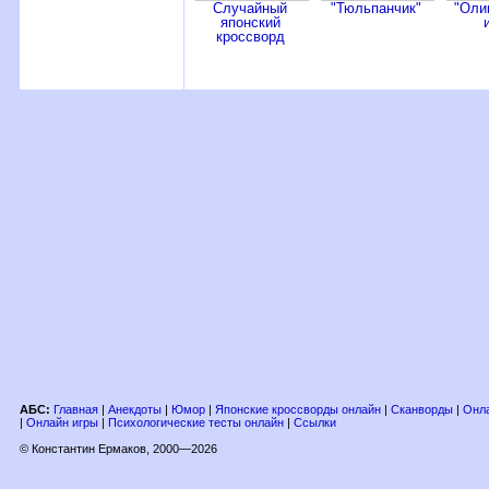
Случайный
"Тюльпанчик"
"Оли
японский
кроссворд
АБС:
Главная
|
Анекдоты
|
Юмор
|
Японские кроссворды онлайн
|
Сканворды
|
Онла
|
Онлайн игры
|
Психологические тесты онлайн
|
Ссылки
© Константин Ермаков, 2000—2026