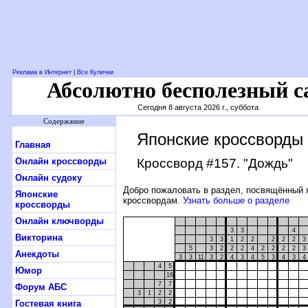
Реклама в Интернет
|
Все Кулички
Абсолютно бесполезный с
Сегодня 8 августа 2026 г., суббота
Содержание
Японские кроссворды
Главная
Онлайн кроссворды
Кроссворд #157
. "Дождь"
Онлайн судоку
Добро пожаловать в раздел, посвящённый 
Японские
кроссвордам.
Узнать больше о разделе
кроссворды
Онлайн ключворды
3
3
4
Викторина
3
3
1
2
2
2
2
2
3
5
3
2
2
2
4
2
2
2
2
3
Анекдоты
3
3
11
3
2
4
3
4
5
3
4
3
4
4
5
Юмор
16
7
7
Форум АБС
3
1
2
2
Гостевая книга
3
2