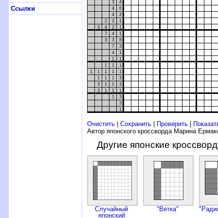
3
4
Ссылки
4
6
4
2
2
2
1
3
4
2
1
7
4
1
3
3
8
7
3
4
1
1
1
1
1
1
1
1
1
1
1
1
1
1
3
3
1
1
3
3
1
1
1
1
3
3
1
Очистить
|
Сохранить
|
Проверить
|
Показат
Автор японского кроссворда Марина Ермак
Другие японские кроссвор
Случайный
"Ветка"
"Ради
японский