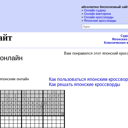
абсолютно бесполезный сайт
>
Онлайн судоку
>
Онлайн викторина
>
Онлайн кроссворды
>
Японские кроссворды
айт
Судо
Японских
Классических 
Вам понравился этот японский крос
 онлайн
японским онлайн
Как пользоваться японским кроссво
Как решать японские кроссворды
1
1
1
1
2
1
3
3
3
1
5
3
1
1
1
6
1
1
4
3
4
3
7
1
4
8
4
1
10
5
2
3
3
1
2
1
1
2
1
2
4
16
2
2
1
2
4
7
3
4
6
3
3
2
2
2
1
2
2
1
2
1
3
1
1
1
3
2
1
1
1
1
1
1
25