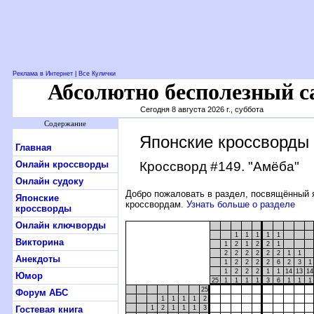
Реклама в Интернет
|
Все Кулички
Абсолютно бесполезный с
Сегодня 8 августа 2026 г., суббота
Содержание
Японские кроссворды
Главная
Онлайн кроссворды
Кроссворд #149
. "Амёба"
Онлайн судоку
Добро пожаловать в раздел, посвящённый 
Японские
кроссвордам.
Узнать больше о разделе
кроссворды
Онлайн ключворды
1
1
1
1
1
Викторина
1
2
1
2
2
1
2
2
2
2
2
2
1
1
Анекдоты
1
2
2
2
2
6
2
3
1
1
2
2
2
1
1
14
13
14
Юмор
25
1
1
1
1
3
6
1
1
1
25
Форум АБС
1
1
1
1
2
Гостевая книга
1
2
1
1
1
3