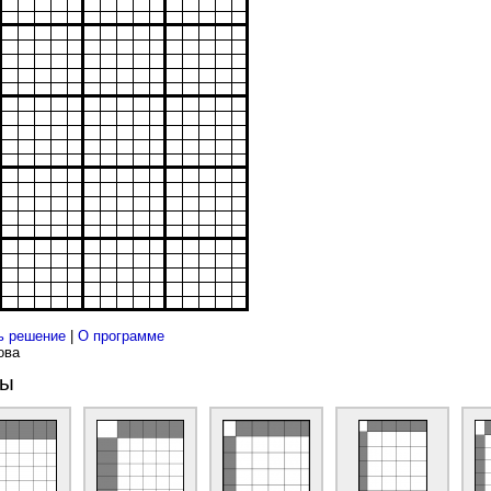
ь решение
|
О программе
ова
ды