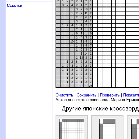
2
1
2
2
2
1
2
1
Ссылки
3
2
4
2
1
2
1
1
3
2
10
1
1
2
2
11
2
1
2
5
6
1
3
6
4
1
1
2
4
1
1
2
2
1
7
1
1
6
1
6
1
1
6
1
4
3
1
10
2
1
4
1
1
8
4
7
1
5
3
2
1
14
1
1
13
3
1
1
2
8
2
2
1
1
2
4
1
2
2
3
1
1
3
1
2
2
1
1
2
1
2
3
1
1
2
2
2
1
1
1
2
1
1
2
1
25
Очистить
|
Сохранить
|
Проверить
|
Показат
Автор японского кроссворда Марина Ермак
Другие японские кроссвор