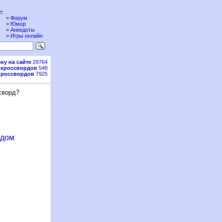
:
>
Форум
>
Юмор
>
Анекдоты
>
Игры онлайн
ку на сайте
29764
 кроссвордов
548
кроссвордов
7925
сворд?
рдом