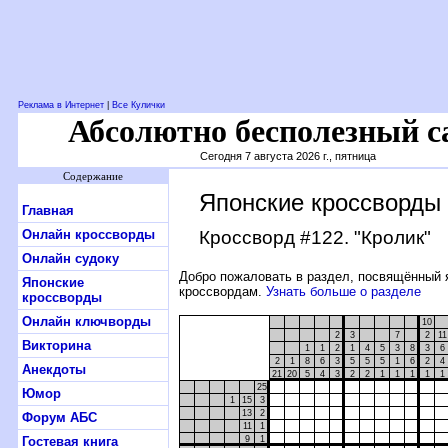
Реклама в Интернет
|
Все Кулички
Абсолютно бесполезный с
Сегодня 7 августа 2026 г., пятница
Содержание
Японские кроссворды
Главная
Онлайн кроссворды
Кроссворд #122
. "Кролик"
Онлайн судоку
Добро пожаловать в раздел, посвящённый 
Японские
кроссвордам.
Узнать больше о разделе
кроссворды
Онлайн ключворды
10
2
3
7
2
11
Викторина
1
1
2
1
4
5
3
8
3
6
2
1
8
6
3
5
5
5
1
6
2
4
Анекдоты
21
20
5
4
3
2
2
1
1
1
1
1
25
Юмор
1
15
3
13
2
Форум АБС
11
1
Гостевая книга
9
1