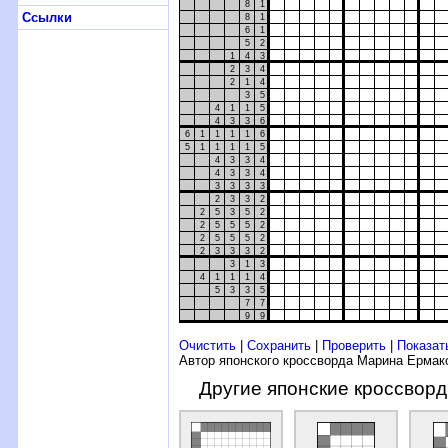
8
1
Ссылки
8
1
6
1
5
2
1
4
3
2
3
4
2
1
4
3
5
4
1
1
5
4
3
3
6
6
1
1
1
1
6
5
1
1
1
1
5
4
3
3
4
4
3
3
4
3
3
3
3
2
3
3
2
2
5
3
5
2
2
5
5
5
2
2
5
5
5
2
2
3
3
3
2
3
1
3
4
1
1
1
4
5
3
3
5
7
7
9
9
Очистить
|
Сохранить
|
Проверить
|
Показат
Автор японского кроссворда Марина Ермак
Другие японские кроссвор