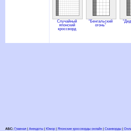
Случайный
"Бенгальский
"Де
японский
огонь"
кроссворд
АБС:
Главная
|
Анекдоты
|
Юмор
|
Японские кроссворды онлайн
|
Сканворды
|
Онла