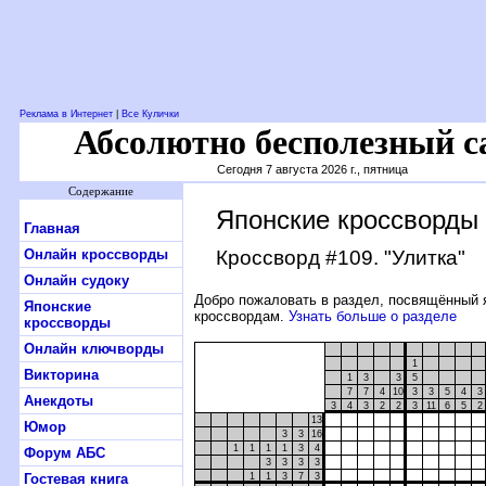
Реклама в Интернет
|
Все Кулички
Абсолютно бесполезный с
Сегодня 7 августа 2026 г., пятница
Содержание
Японские кроссворды
Главная
Онлайн кроссворды
Кроссворд #109
. "Улитка"
Онлайн судоку
Добро пожаловать в раздел, посвящённый 
Японские
кроссвордам.
Узнать больше о разделе
кроссворды
Онлайн ключворды
1
Викторина
1
3
3
5
7
7
4
10
3
3
5
4
3
Анекдоты
3
4
3
2
2
3
11
6
5
2
13
Юмор
3
3
16
1
1
1
1
3
4
Форум АБС
3
3
3
3
Гостевая книга
1
1
3
7
3