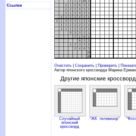
1
1
2
10
2
Ссылки
1
1
2
6
3
1
1
2
2
4
3
1
1
1
1
3
2
1
2
1
2
2
4
2
1
1
1
2
2
2
1
2
1
1
1
1
2
2
2
1
1
1
1
2
3
3
1
5
2
3
2
1
7
1
6
1
8
2
2
1
2
3
3
3
2
4
6
5
26
28
Очистить
|
Сохранить
|
Проверить
|
Показат
Автор японского кроссворда Марина Ермак
Другие японские кроссвор
Случайный
"ЖК телевизор"
"Фот
японский
кроссворд